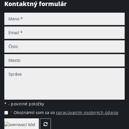
Kontaktný formulár
Meno
*
Email
*
Číslo
Mesto
Správa
*
- povinné položky
*
Oboznámil som sa so
spracúvaním osobných údajov