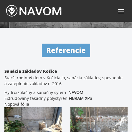
Toggl
navig
Referencie
Sanácia základov Košice
Starší rodinný dom v Košiciach, sanácia základov, spevnenie
a zateplenie základov r. 2016
Hydroizoláčný a sanačný sytém
NAVOM
Extrudovaný fasádny polystyrén
FIBRAM XPS
Nopová fólia