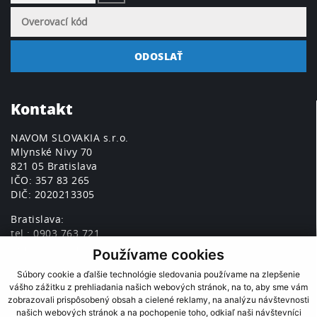
Kontakt
NAVOM SLOVAKIA s.r.o.
Mlynské Nivy 70
821 05 Bratislava
IČO: 357 83 265
DIČ: 2020213305
Bratislava:
tel.: 0903 763 721
e-mail: navomslovakia@stonline.sk
Používame cookies
Košice:
Súbory cookie a ďalšie technológie sledovania používame na zlepšenie
tel.: 055-697 00 23
vášho zážitku z prehliadania našich webových stránok, na to, aby sme vám
mobil: 0903 763 721
zobrazovali prispôsobený obsah a cielené reklamy, na analýzu návštevnosti
našich webových stránok a na pochopenie toho, odkiaľ naši návštevníci
e-mail:navomslovakia@gmail.com